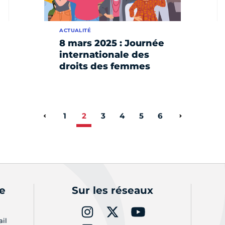
ACTUALITÉ
8 mars 2025 : Journée
internationale des
droits des femmes
1
2
3
4
5
6
Page précédente
Page suiva
de
Sur les réseaux
ail