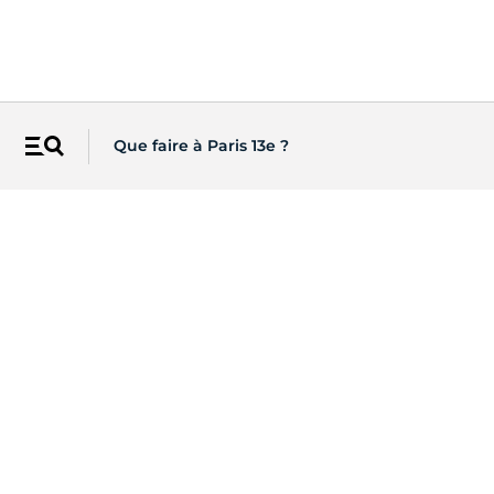
Que faire à Paris 13e ?
Menu
Les newsletters de Paris
Recevez directement par email
l'actualité de vos centres d'intérêt
S'INSCRIRE