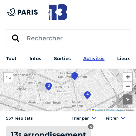
Tout
Infos
Sorties
Activités
Lieux
1
+
2
3
−
4
Leaflet
|
©
OpenStreetMap
contributors
557 résultats
Trier par
Filtrer
✕
Full_districts
:
13ᵉ arrondissement