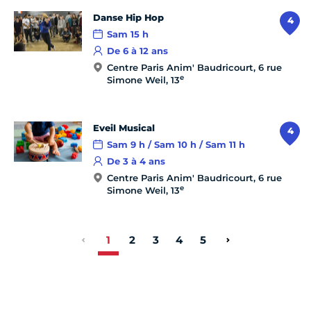
Danse Hip Hop
4
Sam 15 h
De 6 à 12 ans
Centre Paris Anim' Baudricourt, 6 rue
e
Simone Weil, 13
Eveil Musical
4
Sam 9 h / Sam 10 h / Sam 11 h
De 3 à 4 ans
Centre Paris Anim' Baudricourt, 6 rue
e
Simone Weil, 13
1
2
3
4
5