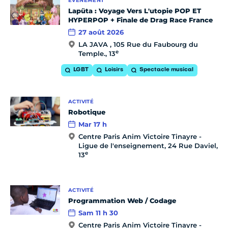
ÉVÈNEMENT
Lapüta : Voyage Vers L'utopie POP ET
HYPERPOP + Finale de Drag Race France
27 août 2026
LA JAVA , 105 Rue du Faubourg du
e
Temple., 13
LGBT
Loisirs
Spectacle musical
ACTIVITÉ
Robotique
Mar 17 h
Centre Paris Anim Victoire Tinayre -
Ligue de l'enseignement, 24 Rue Daviel,
e
13
ACTIVITÉ
Programmation Web / Codage
Sam 11 h 30
Centre Paris Anim Victoire Tinayre -