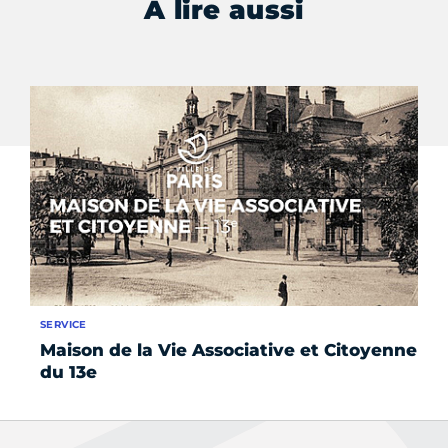
À lire aussi
SERVICE
AC
Maison de la Vie Associative et Citoyenne
Le
du 13e