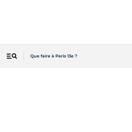
Que faire à Paris 13e ?
Menu
Les newsletters de Paris
Recevez directement par email
l'actualité de vos centres d'intérêt