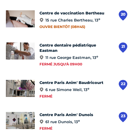
Centre de vaccination Bertheau
20
e
15 rue Charles Bertheau, 13
OUVRE BIENTÔT (08H45)
Centre dentaire pédiatrique
21
Eastman
e
11 rue George Eastman, 13
FERMÉ JUSQU'À 09H00
Centre Paris Anim' Baudricourt
22
e
6 rue Simone Weil, 13
FERMÉ
Centre Paris Anim' Dunois
23
e
61 rue Dunois, 13
FERMÉ