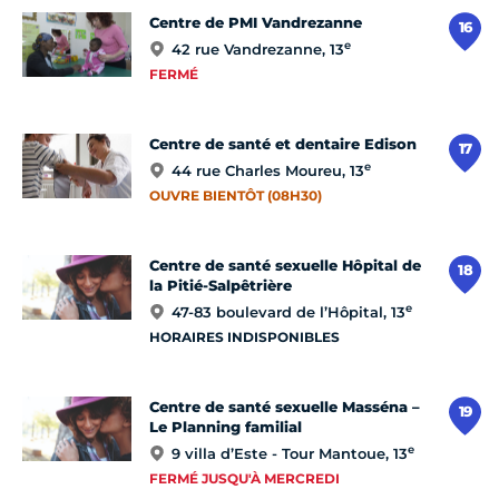
Centre de PMI Vandrezanne
16
e
42 rue Vandrezanne, 13
FERMÉ
Centre de santé et dentaire Edison
17
e
44 rue Charles Moureu, 13
OUVRE BIENTÔT (08H30)
Centre de santé sexuelle Hôpital de
18
la Pitié-Salpêtrière
e
47-83 boulevard de l’Hôpital, 13
HORAIRES INDISPONIBLES
Centre de santé sexuelle Masséna –
19
Le Planning familial
e
9 villa d’Este - Tour Mantoue, 13
FERMÉ JUSQU'À MERCREDI