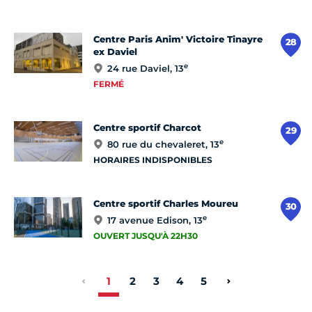
Centre Paris Anim' Victoire Tinayre
28
ex Daviel
e
24 rue Daviel, 13
FERMÉ
Centre sportif Charcot
29
e
80 rue du chevaleret, 13
HORAIRES INDISPONIBLES
Centre sportif Charles Moureu
30
e
17 avenue Edison, 13
OUVERT JUSQU'À 22H30
1
2
3
4
5