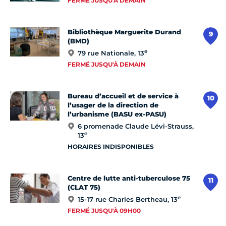
FERMÉ JUSQU'À DEMAIN
Bibliothèque Marguerite Durand
9
(BMD)
e
79 rue Nationale, 13
FERMÉ JUSQU'À DEMAIN
Bureau d’accueil et de service à
10
l’usager de la direction de
l’urbanisme (BASU ex-PASU)
6 promenade Claude Lévi-Strauss,
e
13
HORAIRES INDISPONIBLES
Centre de lutte anti-tuberculose 75
11
(CLAT 75)
e
15-17 rue Charles Bertheau, 13
FERMÉ JUSQU'À 09H00