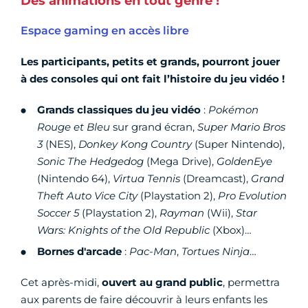
Des animations en tout genre !
Espace gaming en accès libre
Les participants, petits et grands, pourront jouer
à des consoles qui ont fait l’histoire du jeu vidéo !
Grands classiques du jeu vidéo
:
Pokémon
Rouge et Bleu
sur grand écran,
Super Mario Bros
3
(NES),
Donkey Kong Country
(Super Nintendo),
Sonic The Hedgedog
(Mega Drive),
GoldenEye
(Nintendo 64),
Virtua Tennis
(Dreamcast),
Grand
Theft Auto Vice City
(Playstation 2),
Pro Evolution
Soccer 5
(Playstation 2),
Rayman
(Wii),
Star
Wars: Knights of the Old Republic
(Xbox)…
Bornes d'arcade
:
Pac-Man
,
Tortues Ninja
…
Cet après-midi,
ouvert au grand public
, permettra
aux parents de faire découvrir à leurs enfants les