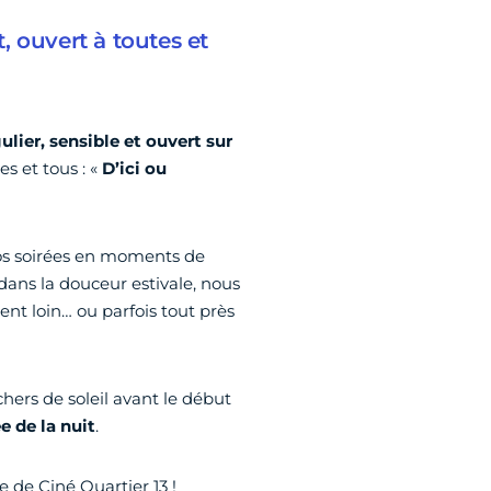
t, ouvert à toutes et
lier, sensible et ouvert sur
s et tous : «
D’ici ou
nos soirées en moments de
 dans la douceur estivale, nous
t loin… ou parfois tout près
chers de soleil avant le début
e de la nuit
.
 de Ciné Quartier 13 !