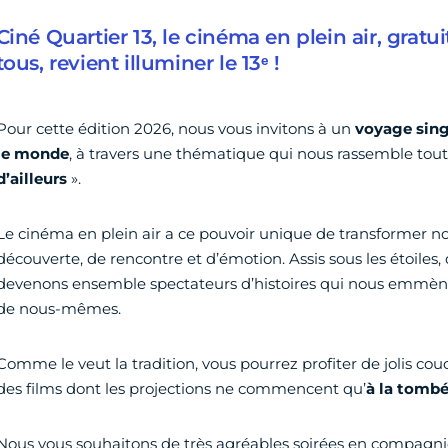
Ciné Quartier 13, le cinéma en plein air, gratui
tous, revient illuminer le 13ᵉ !
Pour cette édition 2026, nous vous invitons à un
voyage singu
le monde
, à travers une thématique qui nous rassemble toute
d’ailleurs
».
Le cinéma en plein air a ce pouvoir unique de transformer 
découverte, de rencontre et d’émotion. Assis sous les étoiles,
devenons ensemble spectateurs d’histoires qui nous emmènen
de nous-mêmes.
Comme le veut la tradition, vous pourrez profiter de jolis cou
des films dont les projections ne commencent qu’
à la tombé
Nous vous souhaitons de très agréables soirées en compagnie