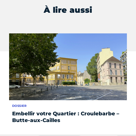
À lire aussi
DOSSIER
DO
Embellir votre Quartier : Croulebarbe –
Em
Butte-aux-Cailles