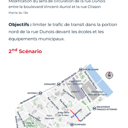
Modification du sens de circulation de la rue Dunois
entre le boulevard Vincent-Auriol et la rue Clisson
Crédit photo :
Mairie du 13e
Objectifs :
limiter le trafic de transit dans la portion
nord de la rue Dunois devant les écoles et les
équipements municipaux.
nd
2
Scénario