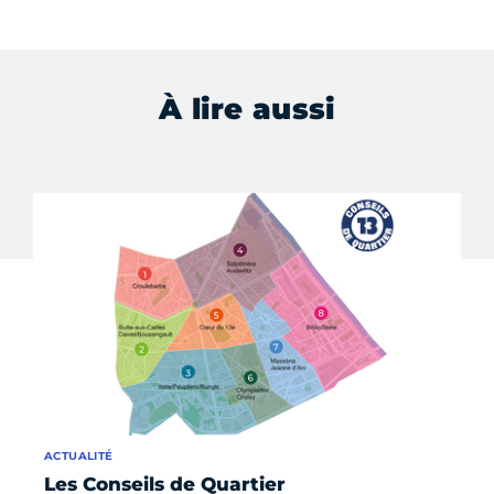
À lire aussi
ACTUALITÉ
L'I
Les Conseils de Quartier
Le