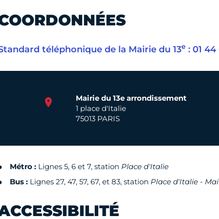
COORDONNÉES
e
Standard téléphonique de la Mairie du 13
: 01 44 
Mairie du 13e arrondissement
1 place d'Italie
75013 PARIS
Métro :
Lignes 5, 6 et 7, station
Place d'Italie
Bus :
Lignes 27, 47, 57, 67, et 83, station
Place d'Italie - Mai
ACCESSIBILITÉ