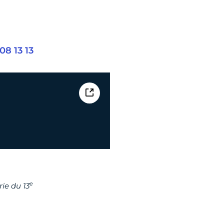
08 13 13
e
rie du 13