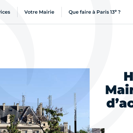
e
ices
Votre Mairie
Que faire à Paris 13
?
H
Mair
d’a